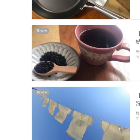
Review
黒
あ
Review
梅
て