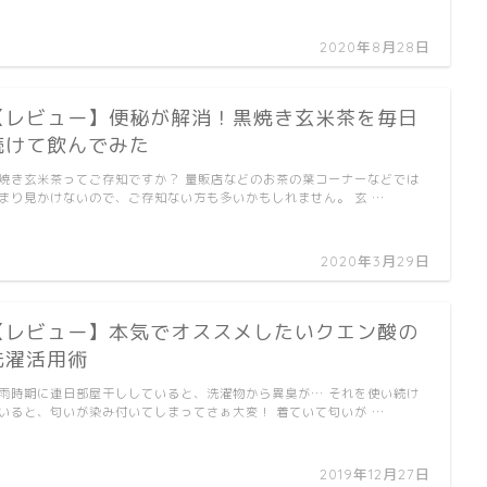
2020年8月28日
【レビュー】便秘が解消！黒焼き玄米茶を毎日
続けて飲んでみた
焼き玄米茶ってご存知ですか？ 量販店などのお茶の葉コーナーなどでは
まり見かけないので、ご存知ない方も多いかもしれません。 玄 …
2020年3月29日
【レビュー】本気でオススメしたいクエン酸の
洗濯活用術
雨時期に連日部屋干ししていると、洗濯物から異臭が… それを使い続け
いると、匂いが染み付いてしまってさぁ大変！ 着ていて匂いが …
2019年12月27日