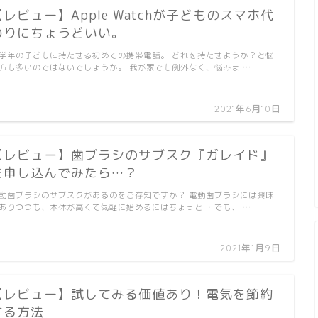
【レビュー】Apple Watchが子どものスマホ代
わりにちょうどいい。
学年の子どもに持たせる初めての携帯電話。 どれを持たせようか？と悩
方も多いのではないでしょうか。 我が家でも例外なく、悩みま …
2021年6月10日
【レビュー】歯ブラシのサブスク『ガレイド』
を申し込んでみたら…？
動歯ブラシのサブスクがあるのをご存知ですか？ 電動歯ブラシには興味
ありつつも、本体が高くて気軽に始めるにはちょっと… でも、 …
2021年1月9日
【レビュー】試してみる価値あり！電気を節約
する方法