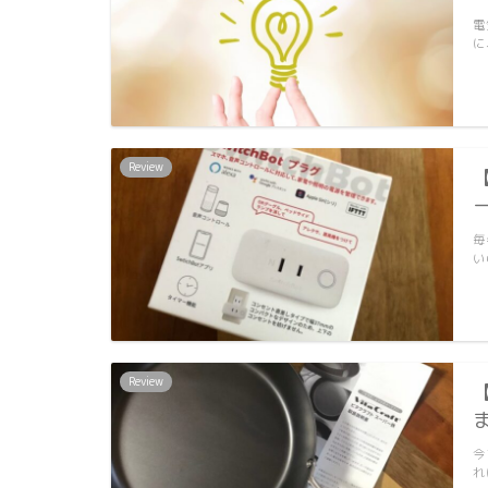
電
に
Review
毎
い
Review
今
れ