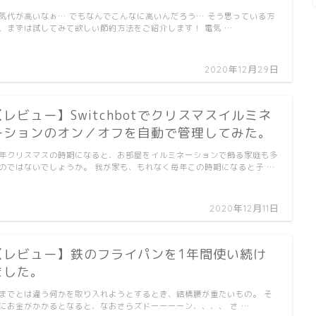
気代が高いなぁ… でもなんでこんなに高いんだろう… そう思っている方
、まずは試してみて欲しい節約方法をご紹介します！ 電気 …
2020年12月29日
【レビュー】Switchbotでクリスマスイルミネ
ーションのオン／オフを自動で管理してみた。
年クリスマスの時期になると、お部屋をイルミネーションで飾る家庭も多
のではないでしょうか。 我が家も、もれなく毎年この時期になると子 …
2020年12月11日
【レビュー】鉄のフライパンを1年間使い続け
ました。
までとは違う何かを取り入れようとするとき、結構腰が重たいもの。 そ
にお金がかかるとなると、なおさらズドーーーーン、、、、 さ …