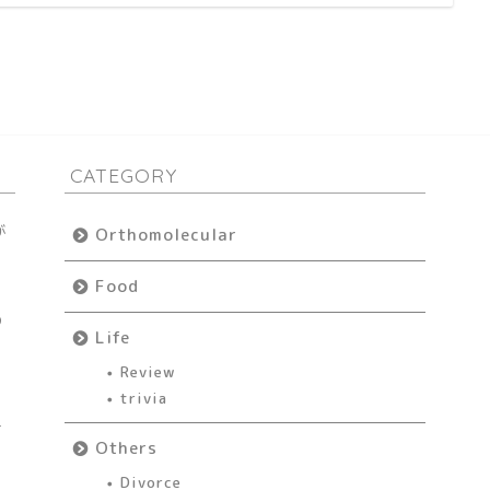
CATEGORY
が
Orthomolecular
ょ
Food
の
Life
Review
trivia
方
Others
Divorce