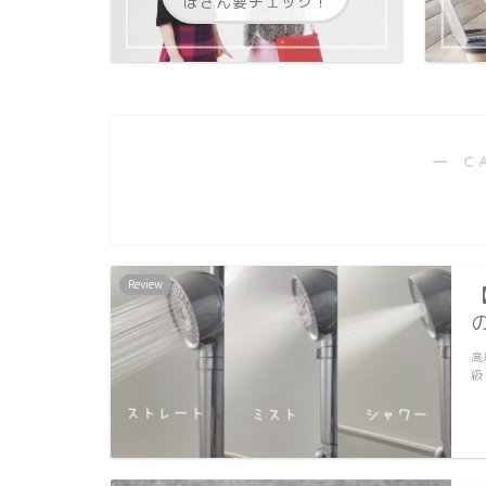
ぼさん要チェック！
― C
Review
高
級