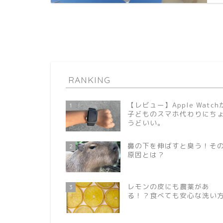
HOME
Life
Review
RANKING
【レビュー】Apple Watch
1
子どものスマホ代わりにち
うどいい。
鼻の下を伸ばすと臭う！そ
2
原因とは？
レモンの皮にも農薬があ
3
る！？食べても安心な洗い