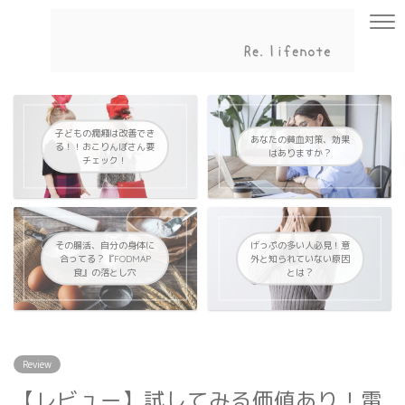
子どもの癇癪は改善でき
あなたの貧血対策、効果
る！！おこりんぼさん要
はありますか？
チェック！
その腸活、自分の身体に
げっぷの多い人必見！意
合ってる？『FODMAP
外と知られていない原因
食』の落とし穴
とは？
Review
【レビュー】試してみる価値あり！電